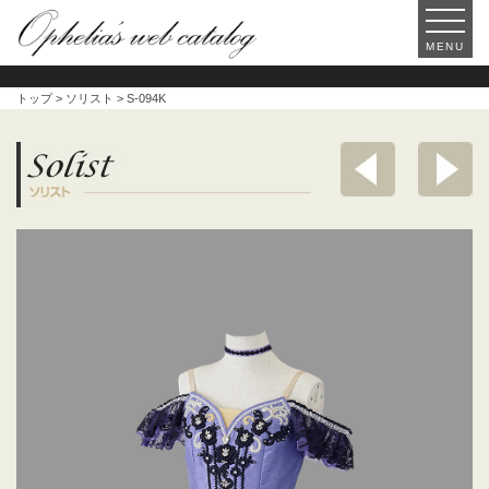
MENU
トップ
>
ソリスト
> S-094K