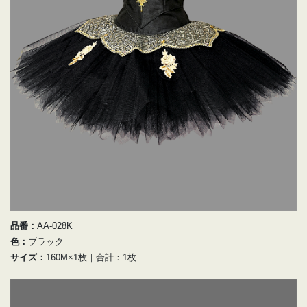
品番：
AA-028K
色：
ブラック
サイズ：
160M×1枚｜合計：1枚