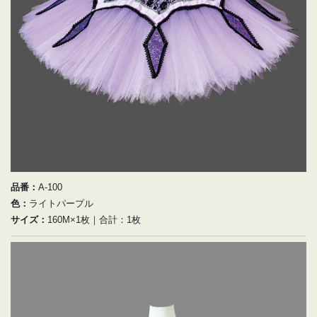
品番：
A-100
色：
ライトパープル
サイズ：
160M×1枚｜合計：1枚