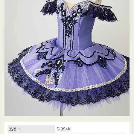
品番：
S-094K