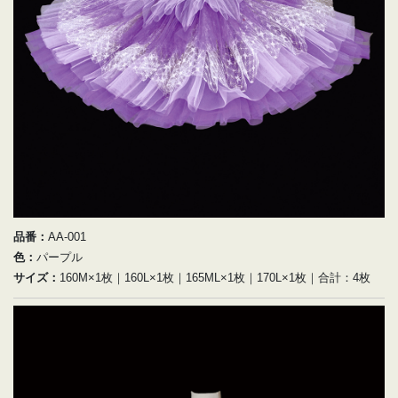
品番：
AA-001
色：
パープル
サイズ：
160M×1枚｜160L×1枚｜165ML×1枚｜170L×1枚｜合計：4枚