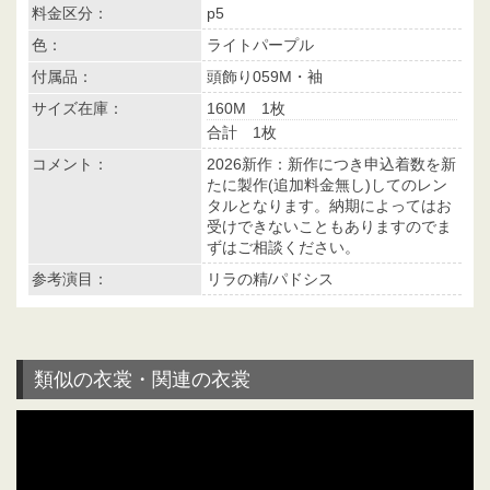
料金区分：
p5
色：
ライトパープル
付属品：
頭飾り059M・袖
サイズ在庫：
160M 1枚
合計 1枚
コメント：
2026新作：新作につき申込着数を新
たに製作(追加料金無し)してのレン
タルとなります。納期によってはお
受けできないこともありますのでま
ずはご相談ください。
参考演目：
リラの精/パドシス
類似の衣裳・関連の衣裳