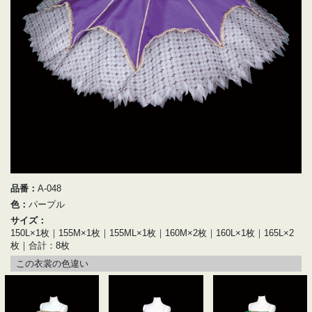
品番：
A-048
色：
パープル
サイズ：
150L×1枚｜155M×1枚｜155ML×1枚｜160M×2枚｜160L×1枚｜165L×2
枚｜合計：8枚
この衣裳の色違い