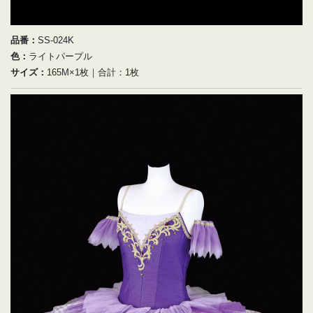
品番：
SS-024K
色：
ライトパープル
サイズ：
165M×1枚｜合計：1枚