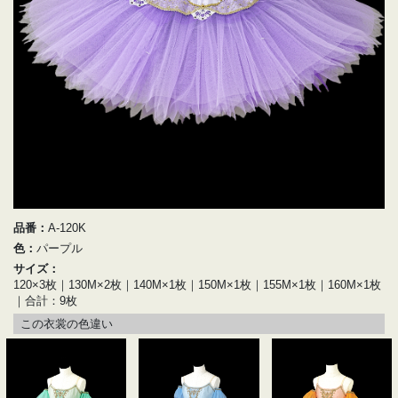
品番：
A-120K
色：
パープル
サイズ：
120×3枚｜130M×2枚｜140M×1枚｜150M×1枚｜155M×1枚｜160M×1枚
｜合計：9枚
この衣裳の色違い