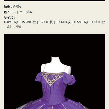
品番：
A-052
色：
ライトパープル
サイズ：
150M×1枚｜155M×1枚｜155L×1枚｜160M×1枚｜165M×1枚｜170L×1枚
｜合計：6枚