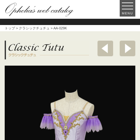
MENU
トップ
>
クラシックチュチュ
> AA-029K