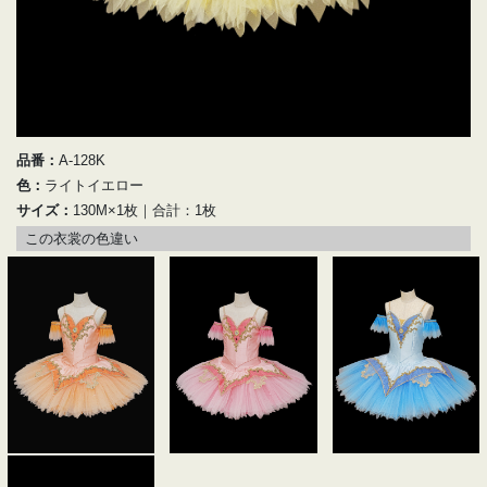
品番：
A-128K
色：
ライトイエロー
サイズ：
130M×1枚｜合計：1枚
この衣裳の色違い