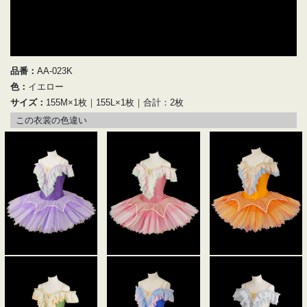
品番：
AA-023K
色：
イエロー
サイズ：
155M×1枚｜155L×1枚｜合計：2枚
この衣裳の色違い