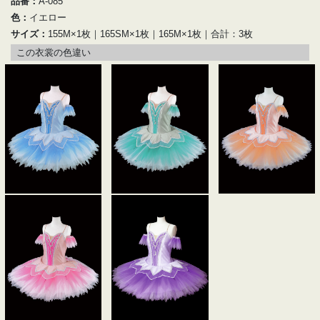
品番：
A-085
色：
イエロー
サイズ：
155M×1枚｜165SM×1枚｜165M×1枚｜合計：3枚
この衣裳の色違い