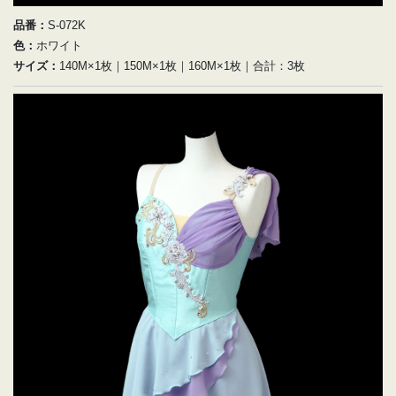
品番：
S-072K
色：
ホワイト
サイズ：
140M×1枚｜150M×1枚｜160M×1枚｜合計：3枚