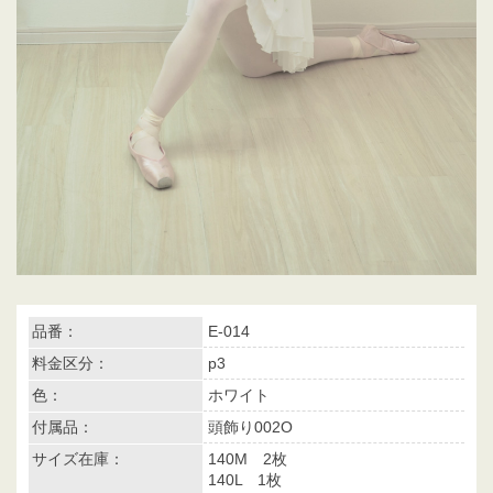
品番：
E-014
料金区分：
p3
色：
ホワイト
付属品：
頭飾り002O
サイズ在庫：
140M 2枚
140L 1枚