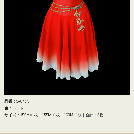
品番：
S-073K
色：
レッド
サイズ：
150M×1枚｜155M×1枚｜160M×1枚｜合計：3枚